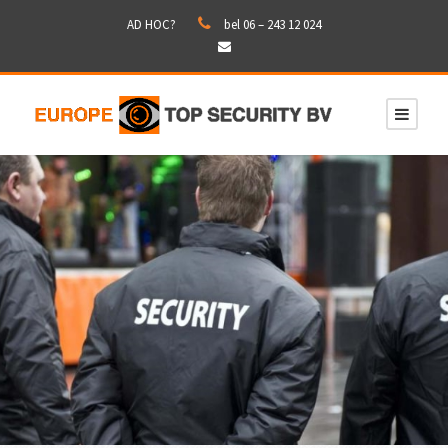
AD HOC?
bel
06 – 243 12 024